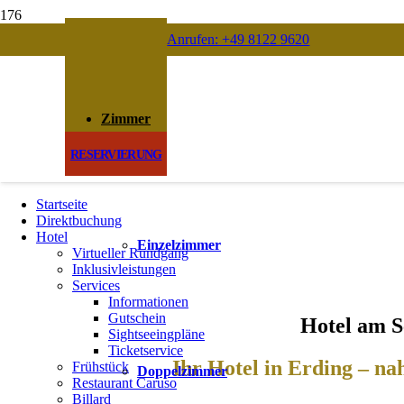
Anrufen: +49 8122 9620
Zimmer
RESERVIERUNG
Startseite
Direktbuchung
Hotel
Einzelzimmer
Virtueller Rundgang
Inklusivleistungen
Services
Informationen
Gutschein
Hotel am S
Sightseeingpläne
Ticketservice
Ihr Hotel in Erding – na
Frühstück
Doppelzimmer
Restaurant Caruso
Billard