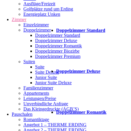
Ausflüge/Freizeit
Golfplätze rund um Erding
Energieplatz Unken
Zimmer
Einzelzimmer
Doppelzimmer
Doppelzimmer Standard
Doppelzimmer Standard
Doppelzimmer Deluxe
Doppelzimmer Romantik
Doppelzimmer Biozirbe
Doppelzimmer Premium
Suiten
Suite
Doppelzimmer Deluxe
Suite Deluxe
Junior Suite
Junior Suite Deluxe
Familienzimmer
Appartements
Leistungen/Preise
Unverbindliche Anfrage
Das Kleingedruckte (AGB’S)
Doppelzimmer Romantik
Pauschalen
Romantiktage
Angebot 1 – THERME ERDING
Angebot 2 – THERME ERDING