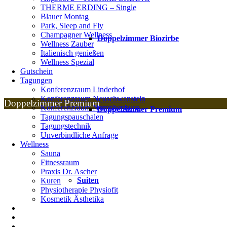
THERME ERDING – Single
Blauer Montag
Park, Sleep and Fly
Champagner Wellness
Doppelzimmer Biozirbe
Wellness Zauber
Italienisch genießen
Wellness Spezial
Gutschein
Tagungen
Konferenzraum Linderhof
Konferenzraum Neuschwanstein
Doppelzimmer Premium
Konferenzraum Nymphenburg
Doppelzimmer Premium
Tagungspauschalen
Tagungstechnik
Unverbindliche Anfrage
Wellness
Sauna
Fitnessraum
Praxis Dr. Ascher
Suiten
Kuren
Physiotherapie Physiofit
Kosmetik Ästhetika