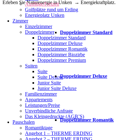
Erleben Sie Naturenergie in Unken → Energiekraftplatz.
Ausflüge/Freizeit
Golfplätze rund um Erding
Energieplatz Unken
Zimmer
Einzelzimmer
Doppelzimmer
Doppelzimmer Standard
Doppelzimmer Standard
Doppelzimmer Deluxe
Doppelzimmer Romantik
Doppelzimmer Biozirbe
Doppelzimmer Premium
Suiten
Suite
Doppelzimmer Deluxe
Suite Deluxe
Junior Suite
Junior Suite Deluxe
Familienzimmer
Appartements
Leistungen/Preise
Unverbindliche Anfrage
Das Kleingedruckte (AGB’S)
Doppelzimmer Romantik
Pauschalen
Romantiktage
Angebot 1 – THERME ERDING
Angebot 2 – THERME ERDING