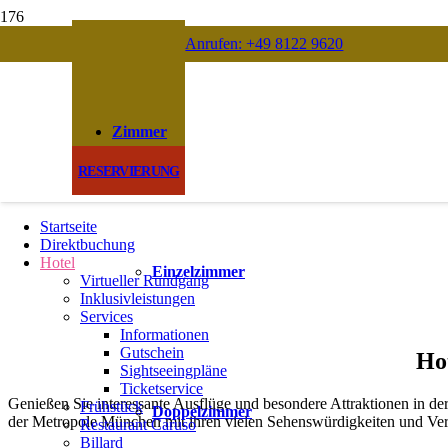
Anrufen: +49 8122 9620
Zimmer
RESERVIERUNG
Startseite
Direktbuchung
Hotel
Einzelzimmer
Virtueller Rundgang
Inklusivleistungen
Services
Informationen
Gutschein
Hot
Sightseeingpläne
Ticketservice
Genießen Sie interessante Ausflüge und besondere Attraktionen i
Frühstück
Doppelzimmer
der Metropole München mit ihren vielen Sehenswürdigkeiten und Verans
Restaurant Caruso
Billard