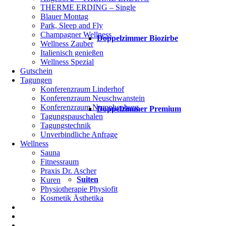
THERME ERDING – Single
Blauer Montag
Park, Sleep and Fly
Champagner Wellness
Doppelzimmer Biozirbe
Wellness Zauber
Italienisch genießen
Wellness Spezial
Gutschein
Tagungen
Konferenzraum Linderhof
Konferenzraum Neuschwanstein
Konferenzraum Nymphenburg
Doppelzimmer Premium
Tagungspauschalen
Tagungstechnik
Unverbindliche Anfrage
Wellness
Sauna
Fitnessraum
Praxis Dr. Ascher
Suiten
Kuren
Physiotherapie Physiofit
Kosmetik Ästhetika