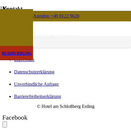
Kontakt
Anrufen: +49 8122 9620
info@hotel-am-schlossberg-erding.de
+49 8122 9620
Schloßallee 26 | 85435 Erding/Aufhausen
Rechtliches
RESERVIERUNG
Impressum
Datenschutzerklärung
Unverbindliche Anfrage
Barrierefreiheitserklärung
© Hotel am Schloßberg Erding
Facebook