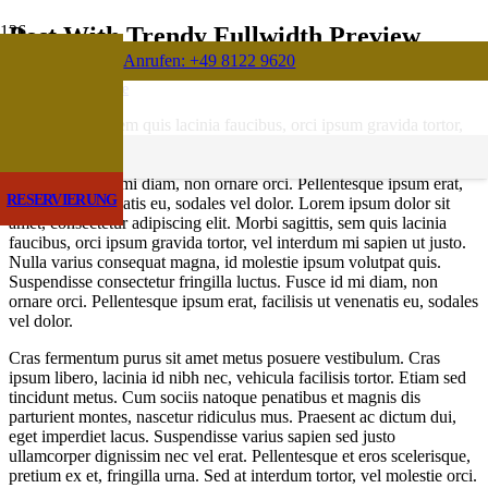
Post With Trendy Fullwidth Preview
Anrufen: +49 8122 9620
Posted on
24. März 2013
Keine Kommentare
Morbi sagittis, sem quis lacinia faucibus, orci ipsum gravida tortor,
vel interdum mi sapien ut justo. Nulla varius consequat magna, id
molestie ipsum volutpat quis. Suspendisse consectetur fringilla
luctus. Fusce id mi diam, non ornare orci. Pellentesque ipsum erat,
RESERVIERUNG
facilisis ut venenatis eu, sodales vel dolor. Lorem ipsum dolor sit
amet, consectetur adipiscing elit. Morbi sagittis, sem quis lacinia
faucibus, orci ipsum gravida tortor, vel interdum mi sapien ut justo.
Nulla varius consequat magna, id molestie ipsum volutpat quis.
Suspendisse consectetur fringilla luctus. Fusce id mi diam, non
ornare orci. Pellentesque ipsum erat, facilisis ut venenatis eu, sodales
vel dolor.
Cras fermentum purus sit amet metus posuere vestibulum. Cras
ipsum libero, lacinia id nibh nec, vehicula facilisis tortor. Etiam sed
tincidunt metus. Cum sociis natoque penatibus et magnis dis
parturient montes, nascetur ridiculus mus. Praesent ac dictum dui,
eget imperdiet lacus. Suspendisse varius sapien sed justo
ullamcorper dignissim nec vel erat. Pellentesque et eros scelerisque,
pretium ex et, fringilla urna. Sed at interdum tortor, vel molestie orci.