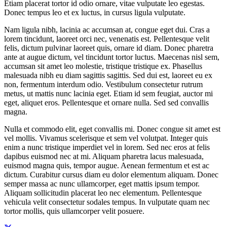
Etiam placerat tortor id odio ornare, vitae vulputate leo egestas.
Donec tempus leo et ex luctus, in cursus ligula vulputate.
Nam ligula nibh, lacinia ac accumsan at, congue eget dui. Cras a
lorem tincidunt, laoreet orci nec, venenatis est. Pellentesque velit
felis, dictum pulvinar laoreet quis, ornare id diam. Donec pharetra
ante at augue dictum, vel tincidunt tortor luctus. Maecenas nisl sem,
accumsan sit amet leo molestie, tristique tristique ex. Phasellus
malesuada nibh eu diam sagittis sagittis. Sed dui est, laoreet eu ex
non, fermentum interdum odio. Vestibulum consectetur rutrum
metus, ut mattis nunc lacinia eget. Etiam id sem feugiat, auctor mi
eget, aliquet eros. Pellentesque et ornare nulla. Sed sed convallis
magna.
Nulla et commodo elit, eget convallis mi. Donec congue sit amet est
vel mollis. Vivamus scelerisque et sem vel volutpat. Integer quis
enim a nunc tristique imperdiet vel in lorem. Sed nec eros at felis
dapibus euismod nec at mi. Aliquam pharetra lacus malesuada,
euismod magna quis, tempor augue. Aenean fermentum et est ac
dictum. Curabitur cursus diam eu dolor elementum aliquam. Donec
semper massa ac nunc ullamcorper, eget mattis ipsum tempor.
Aliquam sollicitudin placerat leo nec elementum. Pellentesque
vehicula velit consectetur sodales tempus. In vulputate quam nec
tortor mollis, quis ullamcorper velit posuere.