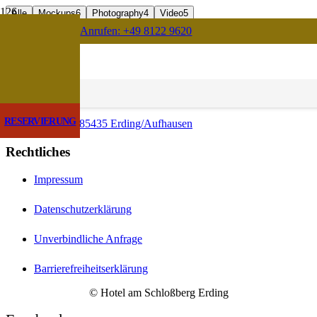
Alle
Mockups
6
Photography
4
Video
5
Mehr laden
Anrufen: +49 8122 9620
Kontakt
info@hotel-am-schlossberg-erding.de
+49 8122 9620
RESERVIERUNG
Schloßallee 26 | 85435 Erding/Aufhausen
Rechtliches
Impressum
Datenschutzerklärung
Unverbindliche Anfrage
Barrierefreiheitserklärung
© Hotel am Schloßberg Erding