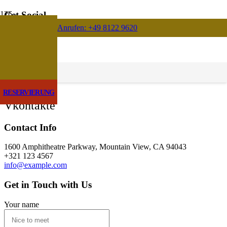
Get Social
Anrufen: +49 8122 9620
Facebook
X
Google
Instagram
RESERVIERUNG
Vkontakte
Contact Info
1600 Amphitheatre Parkway, Mountain View, CA 94043
+321 123 4567
info@example.com
Get in Touch with Us
Your name